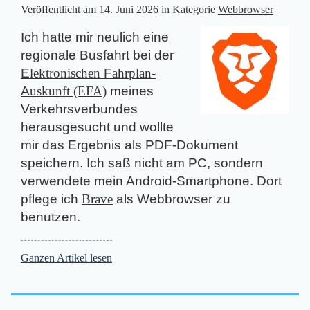
Veröffentlicht am
14. Juni 2026
in Kategorie
Webbrowser
Ich hatte mir neulich eine
regionale Busfahrt bei der
E
lektronischen
F
ahrplan-
A
uskunft (EFA)
meines
Verkehrsverbundes
herausgesucht und wollte
mir das Ergebnis als PDF-Dokument
speichern. Ich saß nicht am PC, sondern
verwendete mein Android-Smart­­­phone. Dort
pflege ich
Brave
als Webbrowser zu
benutzen.
Ganzen Artikel lesen