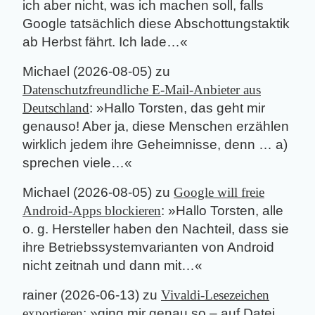
ich aber nicht, was ich machen soll, falls
Google tatsächlich diese Abschottungstaktik
ab Herbst fährt. Ich lade…
«
Michael
(
2026-08-05
) zu
Datenschutzfreundliche E-Mail-Anbieter aus
Deutschland
: »
Hallo Torsten, das geht mir
genauso! Aber ja, diese Menschen erzählen
wirklich jedem ihre Geheimnisse, denn … a)
sprechen viele…
«
Michael
(
2026-08-05
) zu
Google will freie
Android-Apps blockieren
: »
Hallo Torsten, alle
o. g. Hersteller haben den Nachteil, dass sie
ihre Betriebssystemvarianten von Android
nicht zeitnah und dann mit…
«
rainer
(
2026-06-13
) zu
Vivaldi-Lesezeichen
exportieren
: »
ging mir genau so – auf Datei