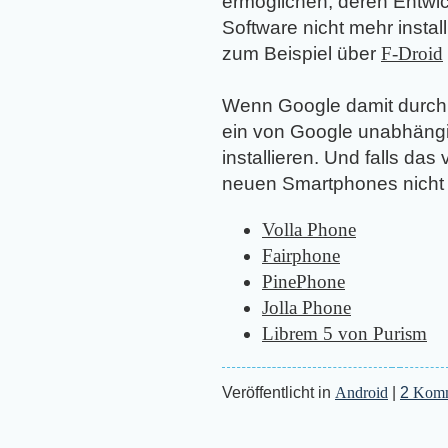
ermöglichen, deren Entwic
Software nicht mehr insta
zum Beispiel über
F-Droid
Wenn Google damit durchk
ein von Google unabhängi
installieren. Und falls d
neuen Smartphones nicht h
Volla Phone
Fairphone
PinePhone
Jolla Phone
Librem 5 von Purism
Veröffentlicht in
Android
|
2
Komm