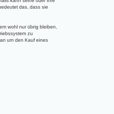
alls kann seine oder ihre
bedeutet das, dass sie
m wohl nur übrig bleiben,
triebssystem zu
 man um den Kauf eines