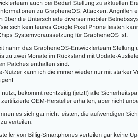
cklerteam auch bei Bedarf Stellung zu aktuellen Er
formationen zu GrapheneOS, Attacken, Angriffen e
h über die Unterschiede diverser mobiler Betriebssys
r/sie sich kein teures Google Pixel Phone leisten ka
n Chips Systemvoraussetzung für GrapheneOS ist.
eit nahm das GrapheneOS-Entwicklerteam Stellung un
is zu zwei Monate im Rückstand mit Update-Auslief
gen Patches enthalten sind.
-Nutzer kann ich die immer wieder nur mit starker 
igen!
tzt, bekommt rechtzeitig (jetzt!) alle Sicherheitspa
rtifizierte OEM-Hersteller erhalten, aber nicht unb
können es sich gar nicht leisten, die aufwendigen Si
zu verteilen.
eller von Billig-Smartphones verteilen gar keine Upd