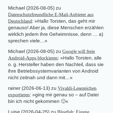
Michael
(
2026-08-05
) zu
Datenschutzfreundliche E-Mail-Anbieter aus
Deutschland
: »
Hallo Torsten, das geht mir
genauso! Aber ja, diese Menschen erzählen
wirklich jedem ihre Geheimnisse, denn … a)
sprechen viele…
«
Michael
(
2026-08-05
) zu
Google will freie
Android-Apps blockieren
: »
Hallo Torsten, alle
o. g. Hersteller haben den Nachteil, dass sie
ihre Betriebssystemvarianten von Android
nicht zeitnah und dann mit…
«
rainer
(
2026-06-13
) zu
Vivaldi-Lesezeichen
exportieren
: »
ging mir genau so – auf Datei
bin ich nicht gekommen 🙂
«
Luise
(
2026-04-25
) zu
Bluefish: Eigene