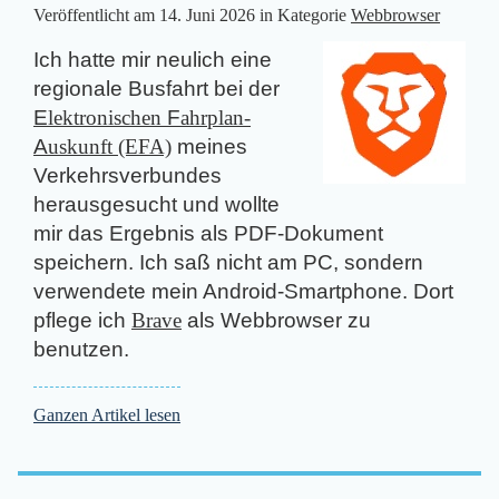
Veröffentlicht am
14. Juni 2026
in Kategorie
Webbrowser
Ich hatte mir neulich eine
regionale Busfahrt bei der
E
lektronischen
F
ahrplan-
A
uskunft (EFA)
meines
Verkehrsverbundes
herausgesucht und wollte
mir das Ergebnis als PDF-Dokument
speichern. Ich saß nicht am PC, sondern
verwendete mein Android-Smart­­­phone. Dort
pflege ich
Brave
als Webbrowser zu
benutzen.
Ganzen Artikel lesen