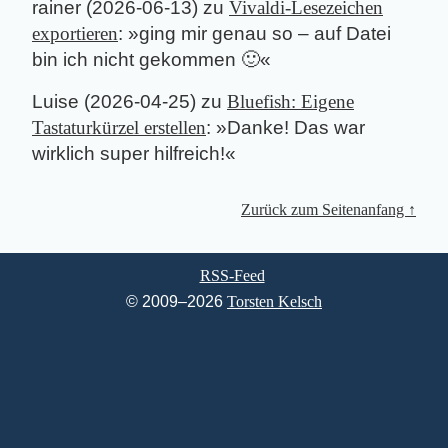
rainer
(
2026-06-13
) zu
Vivaldi-Lesezeichen
exportieren
: »
ging mir genau so – auf Datei
bin ich nicht gekommen 🙂
«
Luise
(
2026-04-25
) zu
Bluefish: Eigene
Tastaturkürzel erstellen
: »
Danke! Das war
wirklich super hilfreich!
«
Zurück zum Seitenanfang ↑
RSS-Feed
© 2009–2026
Torsten Kelsch