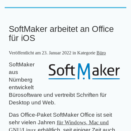
SoftMaker arbeitet an Office
für iOS
Veröffentlicht am
23. Januar 2022
in Kategorie
Büro
SoftMaker
aus
Nürnberg
entwickelt
Bürosoftware und vertreibt Schriften für
Desktop und Web.
Das Office-Paket SoftMaker Office ist seit
sehr vielen Jahren
für Windows, Mac und
GNU/Linux
erhältlich, seit einiger Zeit auch