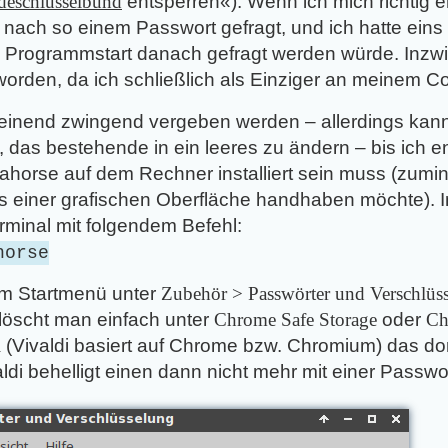
eschlüsselbund
entsperren«). Wenn ich mich richtig e
on nach so einem Passwort gefragt, und ich hatte ein
m Programmstart danach gefragt werden würde. Inzwi
rden, da ich schließlich als Einziger an meinem Co
inend zwingend vergeben werden – allerdings kann e
, das bestehende in ein leeres zu ändern – bis ich 
orse auf dem Rechner installiert sein muss (zumi
 einer grafischen Oberfläche handhaben möchte). Inst
rminal mit folgendem Befehl:
horse
im Startmenü unter
Zubehör > Passwörter und Verschlüs
löscht man einfach unter
Chrome Safe Storage
oder
Ch
l
(Vivaldi basiert auf Chrome bzw. Chromium) das do
ldi behelligt einen dann nicht mehr mit einer Passwo