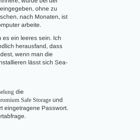
rinnere, wurde bei der
s eingegeben, ohne zu
schen, nach Monaten, ist
mputer arbeite.
s ein leeres sein. Ich
endlich herausfand, dass
ndest, wenn man die
allieren lässt sich Sea­­­
selung
die
romium Safe Storage
und
rt eingetragene Passwort.
rtabfrage.