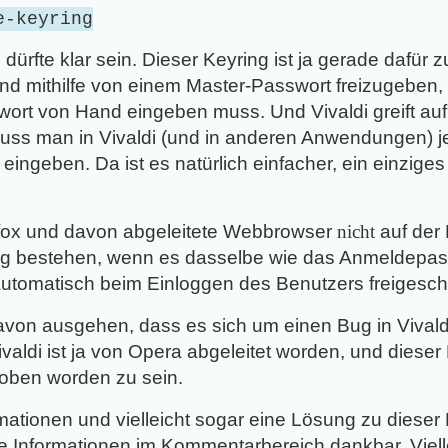
e-keyring
, dürfte klar sein. Dieser Keyring ist ja gerade dafür
nd mithilfe von einem Master-Passwort freizugeben
wort von Hand eingeben muss. Und Vivaldi greift a
uss man in Vivaldi (und in anderen Anwendungen) j
ingeben. Da ist es natürlich einfacher, ein einziges
refox und davon abgeleitete Webbrowser
nicht
auf der
ng bestehen, wenn es dasselbe wie das Anmeldepass
automatisch beim Einloggen des Benutzers freigescha
on ausgehen, dass es sich um einen Bug in Vivaldi
valdi ist ja von Opera abgeleitet worden, und dieser
hoben worden zu sein.
ationen und vielleicht sogar eine Lösung zu dieser 
e Informationen im Kommentarbereich dankbar. Viell