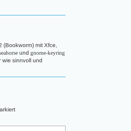
12 (Bookworm) mit Xfce,
seahorse
und
gnome-keyring
r wie sinnvoll und
rkiert