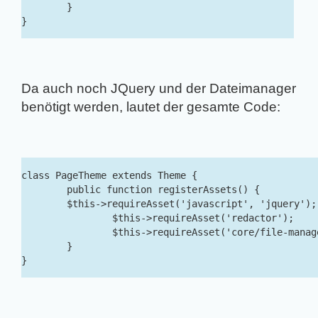
	}

}
Da auch noch JQuery und der Dateimanager
benötigt werden, lautet der gesamte Code:
class PageTheme extends Theme {

	public function registerAssets() {

       	$this->requireAsset('javascript', 'jquery');

		$this->requireAsset('redactor');

		$this->requireAsset('core/file-manager');

	}

}