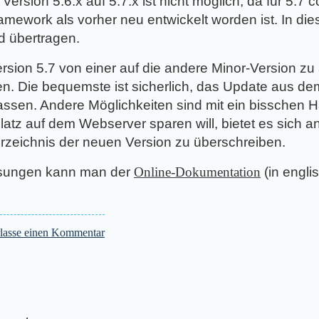
ersion 5.6.x auf 5.7.x ist nicht möglich, da für 5.7
mework als vorher neu entwickelt worden ist. In di
nd übertragen.
sion 5.7 von einer auf die andere Minor-Version zu a
en. Die bequemste ist sicherlich, das Update aus 
assen. Andere Möglichkeiten sind mit ein bisschen 
tz auf dem Webserver sparen will, bietet es sich a
rzeichnis der neuen Version zu überschreiben.
sungen kann man der
Online-Dokumentation
(in engli
rlasse einen Kommentar