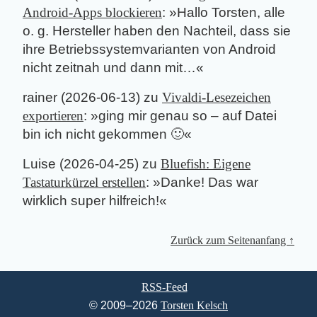
Android-Apps blockieren
: »
Hallo Torsten, alle
o. g. Hersteller haben den Nachteil, dass sie
ihre Betriebssystemvarianten von Android
nicht zeitnah und dann mit…
«
rainer
(
2026-06-13
) zu
Vivaldi-Lesezeichen
exportieren
: »
ging mir genau so – auf Datei
bin ich nicht gekommen 🙂
«
Luise
(
2026-04-25
) zu
Bluefish: Eigene
Tastaturkürzel erstellen
: »
Danke! Das war
wirklich super hilfreich!
«
Zurück zum Seitenanfang ↑
RSS-Feed
© 2009–2026
Torsten Kelsch