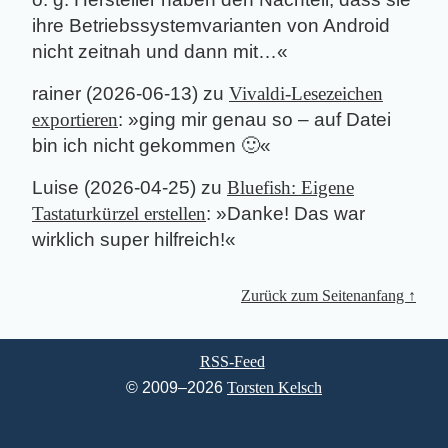
ihre Betriebssystemvarianten von Android
nicht zeitnah und dann mit…
«
rainer
(
2026-06-13
) zu
Vivaldi-Lesezeichen
exportieren
: »
ging mir genau so – auf Datei
bin ich nicht gekommen 🙂
«
Luise
(
2026-04-25
) zu
Bluefish: Eigene
Tastaturkürzel erstellen
: »
Danke! Das war
wirklich super hilfreich!
«
Zurück zum Seitenanfang ↑
RSS-Feed
© 2009–2026
Torsten Kelsch