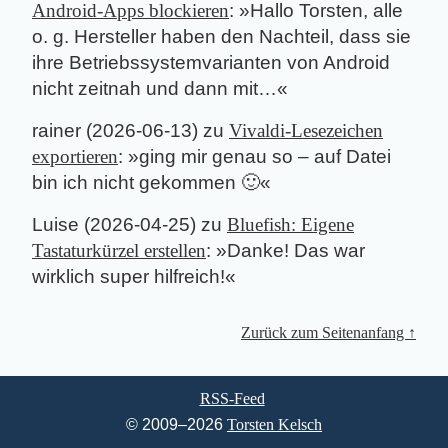
Android-Apps blockieren
: »
Hallo Torsten, alle
o. g. Hersteller haben den Nachteil, dass sie
ihre Betriebssystemvarianten von Android
nicht zeitnah und dann mit…
«
rainer
(
2026-06-13
) zu
Vivaldi-Lesezeichen
exportieren
: »
ging mir genau so – auf Datei
bin ich nicht gekommen 🙂
«
Luise
(
2026-04-25
) zu
Bluefish: Eigene
Tastaturkürzel erstellen
: »
Danke! Das war
wirklich super hilfreich!
«
Zurück zum Seitenanfang ↑
RSS-Feed
© 2009–2026
Torsten Kelsch