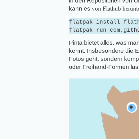
in den Repositorien von 
kann es
von Flathub herunt
flatpak install flat
flatpak run com.gith
Pinta bietet alles, was m
kennt. Insbesondere die E
Fotos geht, sondern kom
oder Freihand-Formen lasse