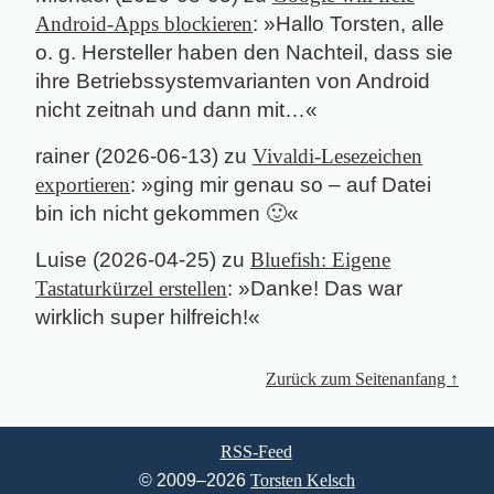
Android-Apps blockieren
: »
Hallo Torsten, alle
o. g. Hersteller haben den Nachteil, dass sie
ihre Betriebssystemvarianten von Android
nicht zeitnah und dann mit…
«
rainer
(
2026-06-13
) zu
Vivaldi-Lesezeichen
exportieren
: »
ging mir genau so – auf Datei
bin ich nicht gekommen 🙂
«
Luise
(
2026-04-25
) zu
Bluefish: Eigene
Tastaturkürzel erstellen
: »
Danke! Das war
wirklich super hilfreich!
«
Zurück zum Seitenanfang ↑
RSS-Feed
© 2009–2026
Torsten Kelsch