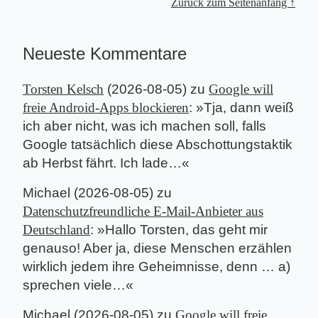
Zurück zum Seitenanfang ↑
Neueste Kommentare
Torsten Kelsch
(
2026-08-05
) zu
Google will
freie Android-Apps blockieren
: »
Tja, dann weiß
ich aber nicht, was ich machen soll, falls
Google tatsächlich diese Abschottungstaktik
ab Herbst fährt. Ich lade…
«
Michael
(
2026-08-05
) zu
Datenschutzfreundliche E-Mail-Anbieter aus
Deutschland
: »
Hallo Torsten, das geht mir
genauso! Aber ja, diese Menschen erzählen
wirklich jedem ihre Geheimnisse, denn … a)
sprechen viele…
«
Michael
(
2026-08-05
) zu
Google will freie