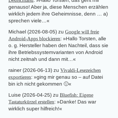
Deutschland
: »
Hallo Torsten, das geht mir
genauso! Aber ja, diese Menschen erzählen
wirklich jedem ihre Geheimnisse, denn … a)
sprechen viele…
«
Michael
(
2026-08-05
) zu
Google will freie
Android-Apps blockieren
: »
Hallo Torsten, alle
o. g. Hersteller haben den Nachteil, dass sie
ihre Betriebssystemvarianten von Android
nicht zeitnah und dann mit…
«
rainer
(
2026-06-13
) zu
Vivaldi-Lesezeichen
exportieren
: »
ging mir genau so – auf Datei
bin ich nicht gekommen 🙂
«
Luise
(
2026-04-25
) zu
Bluefish: Eigene
Tastaturkürzel erstellen
: »
Danke! Das war
wirklich super hilfreich!
«