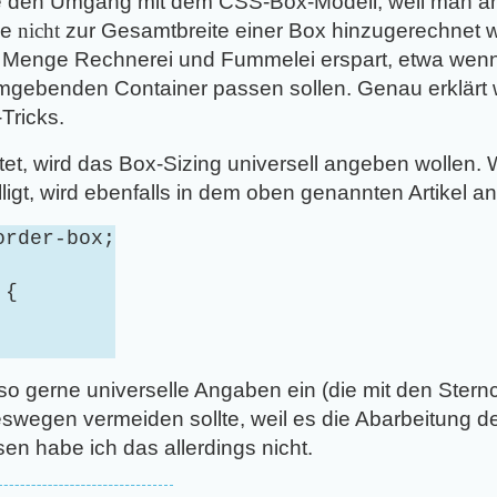
 sie den Umgang mit dem CSS-Box-Modell, weil man 
de
nicht
zur Gesamtbreite einer Box hinzugerechnet 
e Menge Rechnerei und Fummelei erspart, etwa wen
mgebenden Container passen sollen. Genau erklärt w
Tricks.
et, wird das Box-Sizing universell angeben wollen
ligt, wird ebenfalls in dem oben genannten Artikel 
order-box;
 {
 so gerne universelle Angaben ein (die mit den Ster
swegen vermeiden sollte, weil es die Abarbeitung d
n habe ich das allerdings nicht.