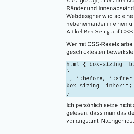
Kurz gesagt, erleichtert
Ränder und Innenabstän
Webdesigner wird so ein
nebeneinander in einen u
Artikel
Box Sizing
auf CSS-
Wer mit CSS-Resets arbeit
geschicktesten bewerkstel
html {
box-sizing: b
}
*, *:before, *:after
box-sizing: inherit;
}
Ich persönlich setze nicht
gelesen, dass man das de
verlangsamt. Nachgemesse