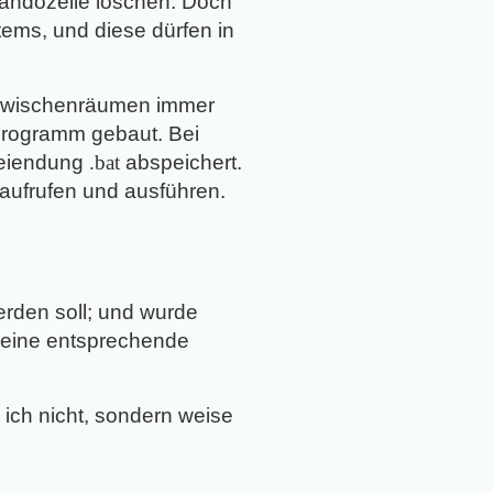
mandozeile löschen. Doch
tems, und diese dürfen in
n Zwischenräumen immer
-Programm gebaut. Bei
teiendung
.bat
abspeichert.
aufrufen und ausführen.
rden soll; und wurde
d eine entsprechende
 ich nicht, sondern weise