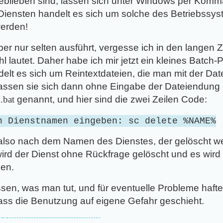
ggeblieben sind, lassen sich unter Windows per Kom
 Diensten handelt es sich um solche des Betriebssys
werden!
ber nur selten ausführt, vergesse ich in den lange
l lautet. Daher habe ich mir jetzt ein kleines Batch
lt es sich um Reintextdateien, die man mit der Da
ssen sie sich dann ohne Eingabe der Dateiendung 
.bat
genannt, und hier sind die zwei Zeilen Code:
n Dienstnamen eingeben:
sc delete %NAME%
lso nach dem Namen des Dienstes, der gelöscht we
, wird der Dienst ohne Rückfrage gelöscht und es wir
en.
sen, was man tut, und für eventuelle Probleme hafte
dass die Benutzung auf eigene Gefahr geschieht.