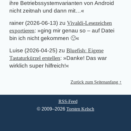
ihre Betriebssystemvarianten von Android
nicht zeitnah und dann mit…
«
rainer
(
2026-06-13
) zu
Vivaldi-Lesezeichen
exportieren
: »
ging mir genau so – auf Datei
bin ich nicht gekommen 🙂
«
Luise
(
2026-04-25
) zu
Bluefish: Eigene
Tastaturkürzel erstellen
: »
Danke! Das war
wirklich super hilfreich!
«
Zurück zum Seitenanfang ↑
RSS-Feed
© 2009–2026
Torsten Kelsch