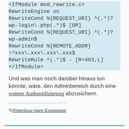
<IfModule mod_rewrite.c>
RewriteEngine on
RewriteCond %{REQUEST_URI} ^(.*)?
wp-login\.php(.*)$ [OR]
RewriteCond %{REQUEST_URI} ^(.*)?
wp-admin$
RewriteCond %{REMOTE_ADDR}
!^xxx\.xxx\.xxx\.xxx$
RewriteRule ^(.*)$ - [R=403,L]
</IfModule>
Und was man noch darüber hinaus tun
könnte, wäre, den Adminbereich durch eine
weitere Authentifizierung
abzusichern.
✎
Hinterlasse einen Kommentar