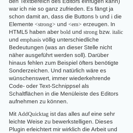
den Textbereich des Editors einfügen kann)
war ich nie so ganz zufrieden. Es fängt ja
schon damit an, dass die Buttons
b
und
i
die
Elemente
<strong>
und
<em>
erzeugen. In
HTML5 haben aber
bold
und
strong
bzw.
italic
und
emphasis
völlig unterschiedliche
Bedeutungen (was an dieser Stelle nicht
näher ausgeführt werden soll). Darüber
hinaus fehlen zum Beispiel öfters benötigte
Sonderzeichen. Und natürlich wäre es
wünschenswert, immer wiederkehrende
Code- oder Text-Schnippsel als
Schaltflächen in die Menüleiste des Editors
aufnehmen zu können.
Mit
AddQuicktag
ist das alles auf eine sehr
leichte Weise zu bewerkstelligen. Dieses
Plugin erleichtert mir wirklich die Arbeit und