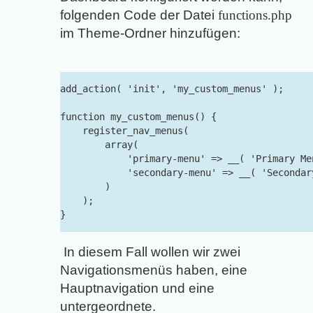
folgenden Code der Datei
functions.php
im Theme-Ordner hinzufügen:
add_action( 'init', 'my_custom_menus' );

function my_custom_menus() {

    register_nav_menus(

        array(

            'primary-menu' => __( 'Primary Men
            'secondary-menu' => __( 'Secondary
        )

    );

}
In diesem Fall wollen wir zwei
Navigationsmenüs haben, eine
Hauptnavigation und eine
untergeordnete.