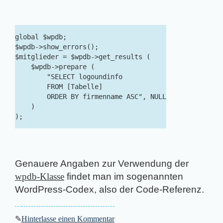
global $wpdb;

$wpdb->show_errors();

$mitglieder = $wpdb->get_results (

    $wpdb->prepare (

        "SELECT logoundinfo

        FROM [Tabelle]

        ORDER BY firmenname ASC", NULL

    )

Genauere Angaben zur Verwendung der
wpdb-Klasse
findet man im sogenannten
WordPress-Codex, also der Code-Referenz.
✎
Hinterlasse einen Kommentar