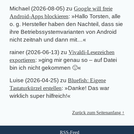
Michael
(
2026-08-05
) zu
Google will freie
Android-Apps blockieren
: »
Hallo Torsten, alle
o. g. Hersteller haben den Nachteil, dass sie
ihre Betriebssystemvarianten von Android
nicht zeitnah und dann mit…
«
rainer
(
2026-06-13
) zu
Vivaldi-Lesezeichen
exportieren
: »
ging mir genau so – auf Datei
bin ich nicht gekommen 🙂
«
Luise
(
2026-04-25
) zu
Bluefish: Eigene
Tastaturkürzel erstellen
: »
Danke! Das war
wirklich super hilfreich!
«
Zurück zum Seitenanfang ↑
RSS-Feed