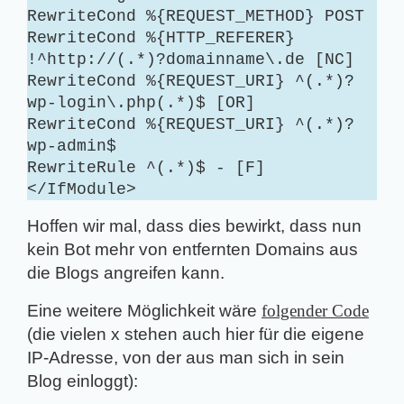
RewriteCond %{REQUEST_METHOD} POST
RewriteCond %{HTTP_REFERER}
!^http://(.*)?domainname\.de [NC]
RewriteCond %{REQUEST_URI} ^(.*)?
wp-login\.php(.*)$ [OR]
RewriteCond %{REQUEST_URI} ^(.*)?
wp-admin$
RewriteRule ^(.*)$ - [F]
</IfModule>
Hoffen wir mal, dass dies bewirkt, dass nun
kein Bot mehr von entfernten Domains aus
die Blogs angreifen kann.
Eine weitere Möglichkeit wäre
folgender Code
(die vielen x stehen auch hier für die eigene
IP-Adresse, von der aus man sich in sein
Blog einloggt):