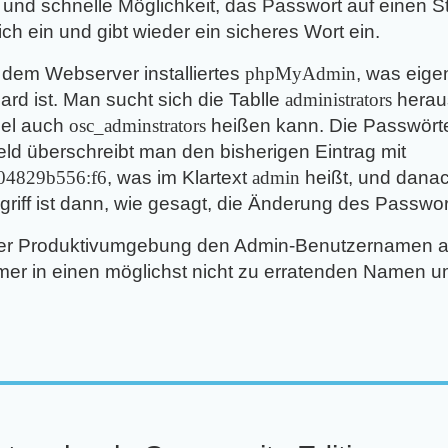
e und schnelle Möglichkeit, das Passwort auf einen 
h ein und gibt wieder ein sicheres Wort ein.
 dem Webserver installiertes
phpMyAdmin
, was eige
rd ist. Man sucht sich die Tablle
administrators
heraus
iel auch
osc_adminstrators
heißen kann. Die Passwörte
eld überschreibt man den bisherigen Eintrag mit
04829b556:f6
, was im Klartext
admin
heißt, und dana
griff ist dann, wie gesagt, die Änderung des Passwor
iner Produktivumgebung den Admin-Benutzernamen al
er in einen möglichst nicht zu erratenden Namen 