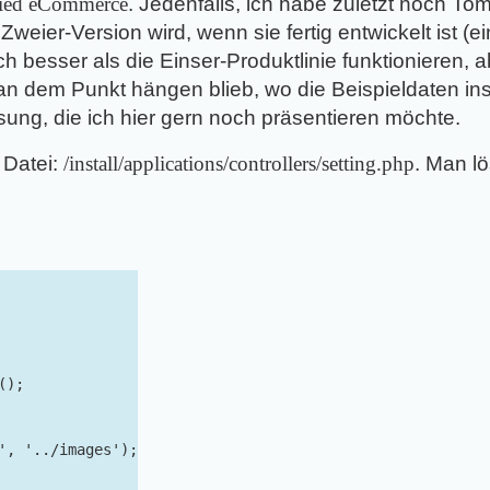
ied eCommerce
. Jedenfalls, ich habe zuletzt noch Tom
Zweier-Version wird, wenn sie fertig entwickelt ist (e
h besser als die Einser-Produktlinie funktionieren, 
n an dem Punkt hängen blieb, wo die Beispieldaten inst
sung, die ich hier gern noch präsentieren möchte.
 Datei:
/install/applications/controllers/setting.php
. Man l
);

', '../images');
