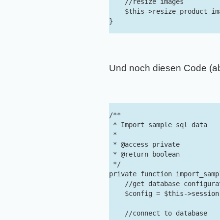
    //resize images

    $this->resize_product_ima
Und noch diesen Code (a
/**

 * Import sample sql data

 *

 * @access private

 * @return boolean

 */

private function import_samp
    //get database configura
    $config = $this->session
    //connect to database
