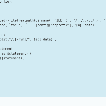
nfig);

oad->file(realpath(dirname(__FILE__) . '/../../../') . '
ace('`toc_', '`' . $config['dbprefix'], $sql_data);

 ;

plit("/;[\r\n]/", $sql_data) ;

tement

 as $statement) {

($statement);
