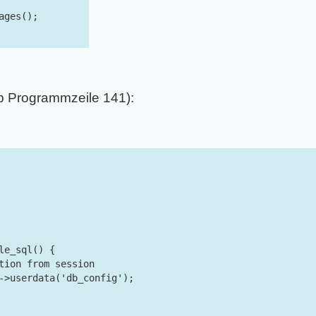
ges();

b Programmzeile 141):
le_sql() {

tion from session

->userdata('db_config');
