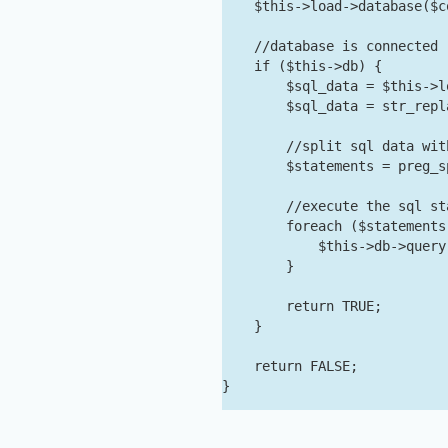
    $this->load->database($co
    //database is connected

    if ($this->db) {

        $sql_data = $this->l
        $sql_data = str_repl
        //split sql data with
        $statements = preg_s
        //execute the sql sta
        foreach ($statements
            $this->db->query
        }

        return TRUE;

    }

    return FALSE;
