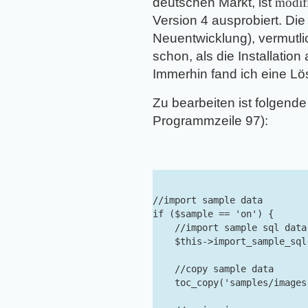
deutschen Markt, ist
modif
Version 4 ausprobiert. Die 
Neuentwicklung), vermutlic
schon, als die Installatio
Immerhin fand ich eine Lö
Zu bearbeiten ist folgende
Programmzeile 97):
//import sample data

if ($sample == 'on') {

    //import sample sql data

    $this->import_sample_sql(
    //copy sample data

    toc_copy('samples/images